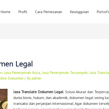
Home
Profil
Cara Pemesanan
Keunggulan
Portofo
umen Legal
en
,
Jasa Penerjemah Kota
,
Jasa Penerjemah Tersumpah
,
Jasa Trans
nline Dokumen
/ By
admin
Jasa Translate Dokumen Legal
: Solusi Akurat dan Terper
dunia bisnis, hukum, dan akademik, dokumen legal sering ka
transaksi dan perjanjian internasional. Agar dokumen terse