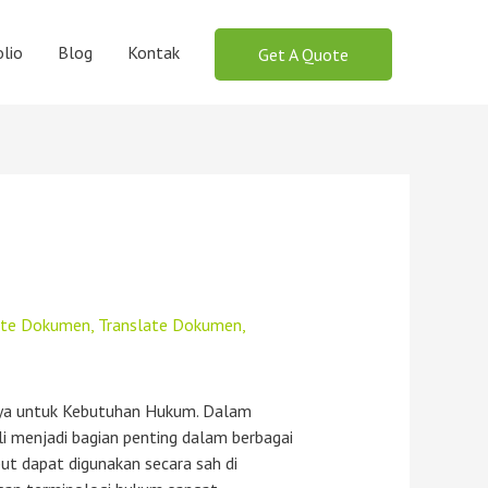
lio
Blog
Kontak
Get A Quote
late Dokumen
,
Translate Dokumen
,
caya untuk Kebutuhan Hukum. Dalam
li menjadi bagian penting dalam berbagai
but dapat digunakan secara sah di